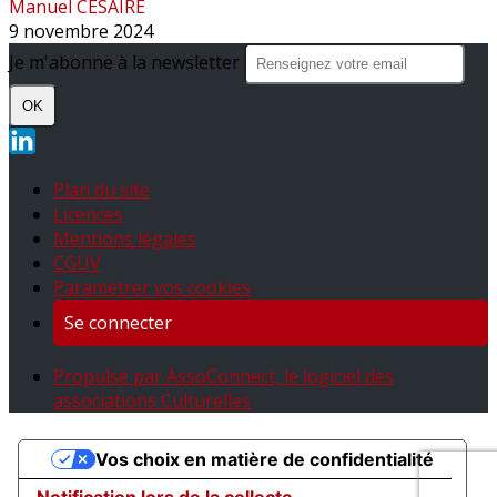
Manuel CESAIRE
9 novembre 2024
Je m'abonne à la newsletter
OK
Plan du site
Licences
Mentions légales
CGUV
Paramétrer vos cookies
Se connecter
Propulsé par AssoConnect, le logiciel des
associations Culturelles
Vos choix en matière de confidentialité