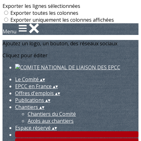
Exporter les lignes sélectionnées
Exporter toutes les colonnes
Exporter uniquement les colonnes affichées
Menu
Ajoutez un logo, un bouton, des réseaux sociaux
Cliquez pour éditer
Le Comité
▴
▾
EPCC en France
▴
▾
Offres d'emplois
▴
▾
Publications
▴
▾
Chantiers
▴
▾
Chantiers du Comité
Accès aux chantiers
Espace réservé
▴
▾