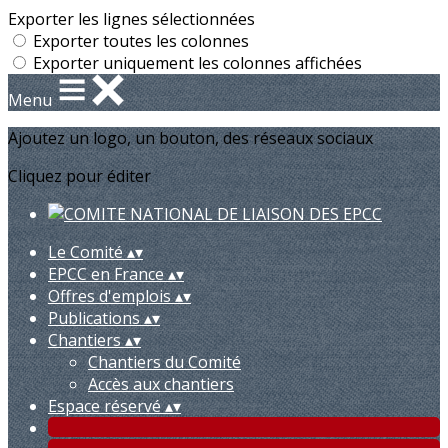
Exporter les lignes sélectionnées
Exporter toutes les colonnes
Exporter uniquement les colonnes affichées
Menu
Ajoutez un logo, un bouton, des réseaux sociaux
Cliquez pour éditer
Le Comité
▴
▾
EPCC en France
▴
▾
Offres d'emplois
▴
▾
Publications
▴
▾
Chantiers
▴
▾
Chantiers du Comité
Accès aux chantiers
Espace réservé
▴
▾